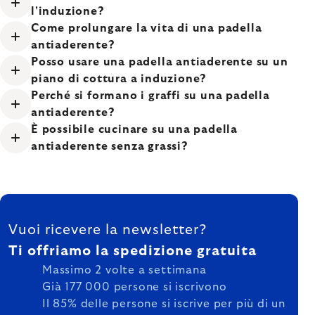
l'induzione?
Come prolungare la vita di una padella
antiaderente?
Posso usare una padella antiaderente su un
piano di cottura a induzione?
Perché si formano i graffi su una padella
antiaderente?
È possibile cucinare su una padella
antiaderente senza grassi?
FOOTER
Vuoi ricevere la newsletter?
Ti offriamo la spedizione gratuita
Massimo 2 volte a settimana
Già 177 000 persone si iscrivono
Il 85% delle persone si iscrive per più di un