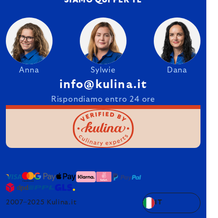
Anna
Sylwie
Dana
info@kulina.it
Rispondiamo entro 24 ore
2007–2025 Kulina.it
IT