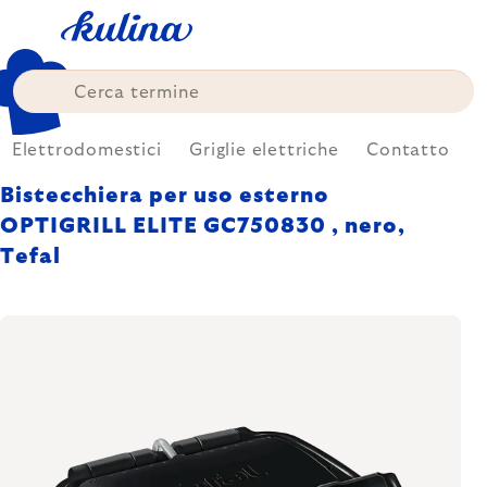
Skip
to
content
Elettrodomestici
Griglie elettriche
Contatto
Bistecchiera per uso esterno
OPTIGRILL ELITE GC750830 , nero,
Tefal