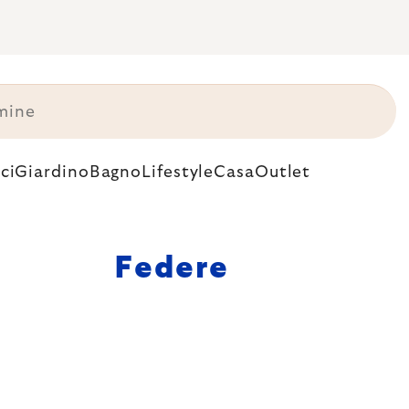
ci
Giardino
Bagno
Lifestyle
Casa
Outlet
Federe