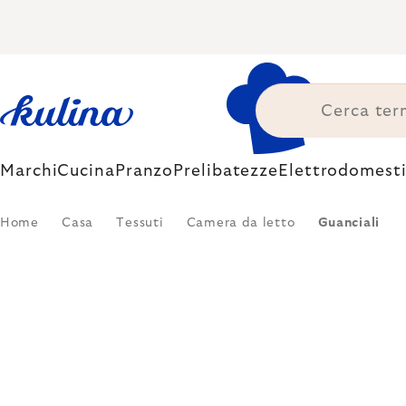
Skip
to
content
Marchi
Cucina
Pranzo
Prelibatezze
Elettrodomesti
Home
Casa
Tessuti
Camera da letto
Guanciali