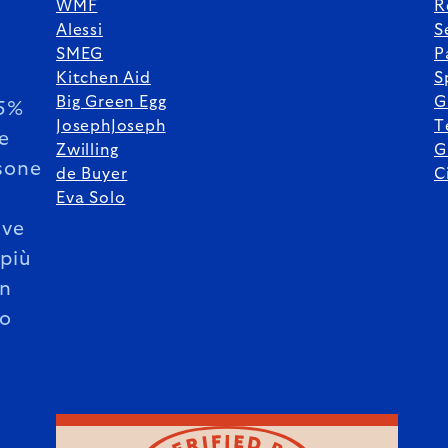
WMF
R
Alessi
S
SMEG
P
Kitchen Aid
S
Big Green Egg
G
85%
JosephJoseph
T
le
Zwilling
G
sone
de Buyer
C
Eva Solo
ive
 più
un
o