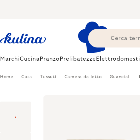
Skip
to
content
Marchi
Cucina
Pranzo
Prelibatezze
Elettrodomesti
Home
Casa
Tessuti
Camera da letto
Guanciali