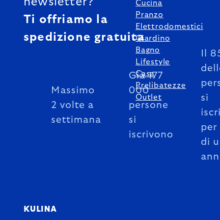
newsletter?
Cucina
Pranzo
Ti offriamo la
Elettrodomestici
spedizione gratuita
Giardino
Bagno
Il 
Lifestyle
del
Casa
Già 177
per
Prelibatezze
Massimo
000
si
Outlet
2 volte a
persone
iscr
settimana
si
per
iscrivono
di 
ann
KULINA