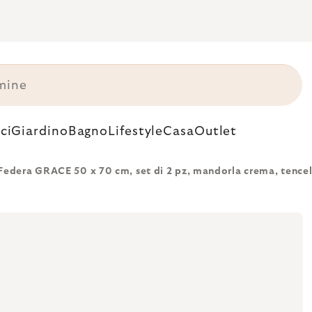
ci
Giardino
Bagno
Lifestyle
Casa
Outlet
Federa GRACE 50 x 70 cm, set di 2 pz, mandorla crema, tencel