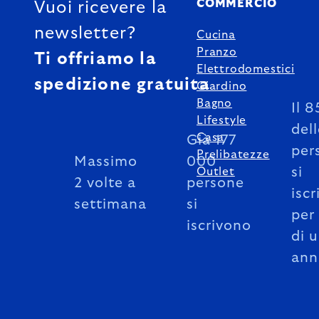
COMMERCIO
Vuoi ricevere la
newsletter?
Cucina
Pranzo
Ti offriamo la
Elettrodomestici
spedizione gratuita
Giardino
Bagno
Il 
Lifestyle
del
Casa
Già 177
per
Prelibatezze
Massimo
000
si
Outlet
2 volte a
persone
iscr
settimana
si
per
iscrivono
di 
ann