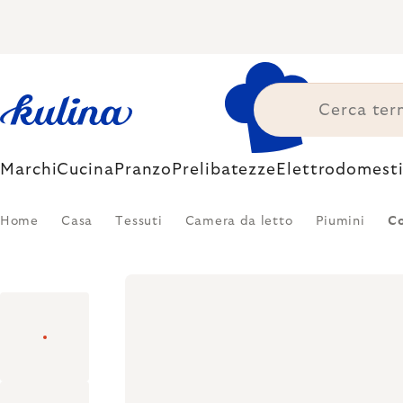
Skip
to
content
Marchi
Cucina
Pranzo
Prelibatezze
Elettrodomesti
Home
Casa
Tessuti
Camera da letto
Piumini
Co