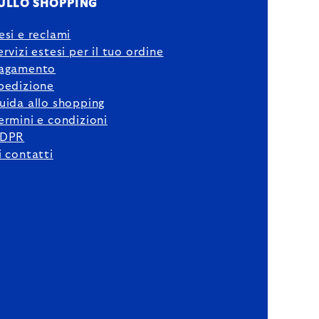
ULLO SHOPPING
esi e reclami
ervizi estesi per il tuo ordine
agamento
pedizione
uida allo shopping
ermini e condizioni
DPR
i contatti