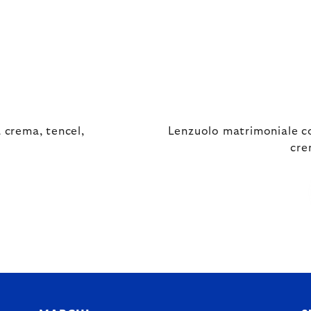
 crema, tencel,
Lenzuolo matrimoniale c
cre