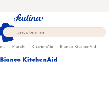
Skip
to
content
ome
Marchi
KitchenAid
Bianco KitchenAid
Bianco KitchenAid