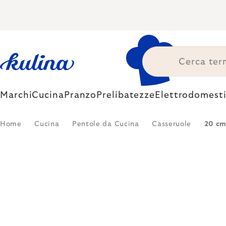
Skip
to
content
Marchi
Cucina
Pranzo
Prelibatezze
Elettrodomesti
Home
Cucina
Pentole da Cucina
Casseruole
20 c