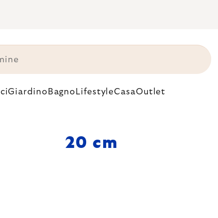
ci
Giardino
Bagno
Lifestyle
Casa
Outlet
m
20 cm