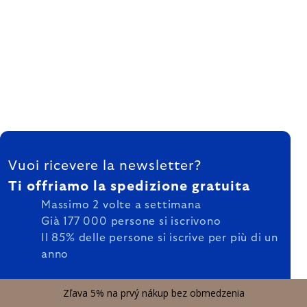
FOOTER
Vuoi ricevere la newsletter?
Ti offriamo la spedizione gratuita
Massimo 2 volte a settimana
Già 177 000 persone si iscrivono
Il 85% delle persone si iscrive per più di un
anno
Zľava 5% na prvý nákup bez obmedzenia