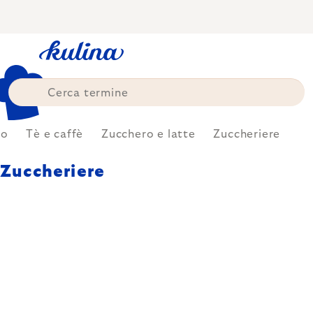
Skip
to
content
zo
Tè e caffè
Zucchero e latte
Zuccheriere
Zuccheriere