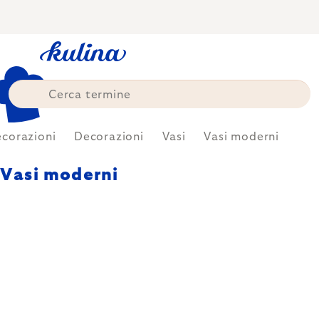
Skip
to
content
corazioni
Decorazioni
Vasi
Vasi moderni
Vasi moderni