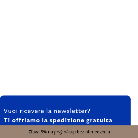
FOOTER
Vuoi ricevere la newsletter?
Ti offriamo la spedizione gratuita
Massimo 2 volte a settimana
Zľava 5% na prvý nákup bez obmedzenia
Già 177 000 persone si iscrivono