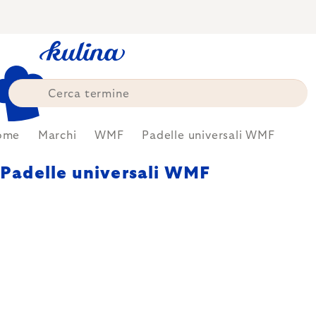
Skip
to
content
ome
Marchi
WMF
Padelle universali WMF
Padelle universali WMF