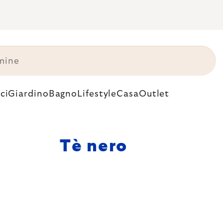
ci
Giardino
Bagno
Lifestyle
Casa
Outlet
Tè nero