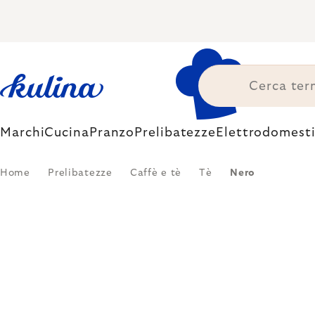
Skip
to
content
Marchi
Cucina
Pranzo
Prelibatezze
Elettrodomesti
Home
Prelibatezze
Caffè e tè
Tè
Nero