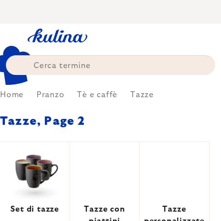
Skip
to
content
Home
Pranzo
Tè e caffè
Tazze
Tazze
, Page 2
Set di tazze
Tazze con
Tazze