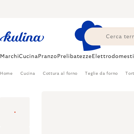
Skip
to
content
Marchi
Cucina
Pranzo
Prelibatezze
Elettrodomesti
Home
Cucina
Cottura al forno
Teglie da forno
Tor