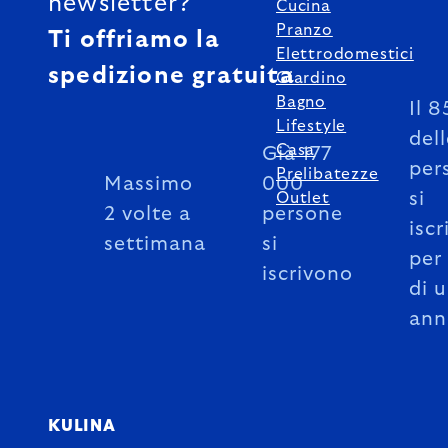
newsletter?
Cucina
Pranzo
Ti offriamo la
Elettrodomestici
spedizione gratuita
Giardino
Bagno
Il 
Lifestyle
del
Casa
Già 177
per
Prelibatezze
Massimo
000
si
Outlet
2 volte a
persone
iscr
settimana
si
per
iscrivono
di 
ann
KULINA