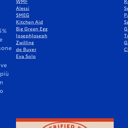
WMF
R
Alessi
S
SMEG
P
Kitchen Aid
S
Big Green Egg
G
85%
JosephJoseph
T
le
Zwilling
G
sone
de Buyer
C
Eva Solo
ive
 più
un
o