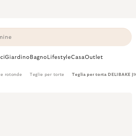
ci
Giardino
Bagno
Lifestyle
Casa
Outlet
te rotonde
Teglie per torte
Teglia per torta DELIBAKE J1