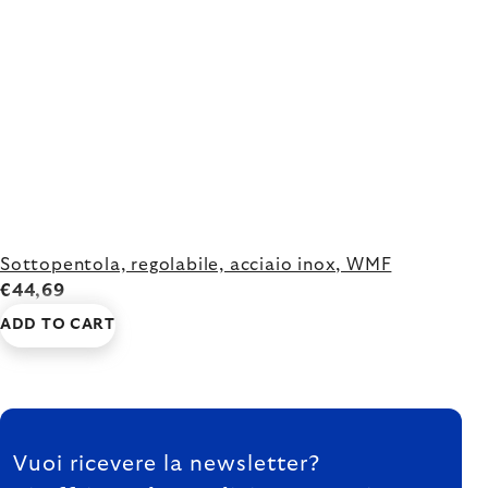
Sottopentola, regolabile, acciaio inox, WMF
€44,69
ADD TO CART
FOOTER
Vuoi ricevere la newsletter?