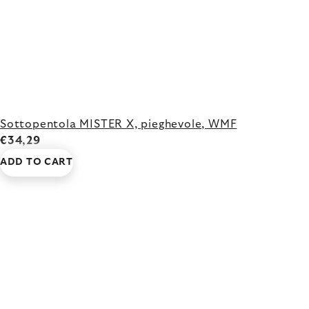
Sottopentola MISTER X, pieghevole, WMF
€34,29
ADD TO CART