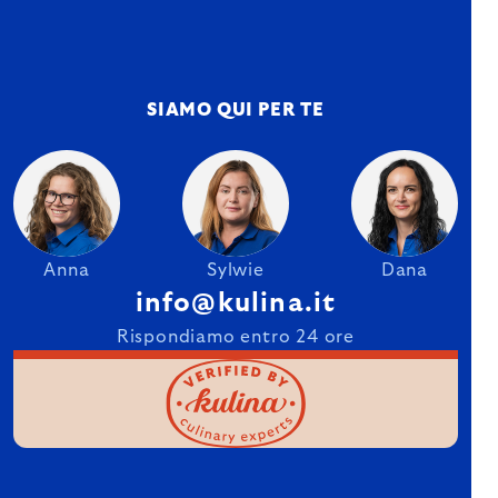
SIAMO QUI PER TE
Anna
Sylwie
Dana
info@kulina.it
Rispondiamo entro 24 ore