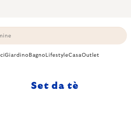
ci
Giardino
Bagno
Lifestyle
Casa
Outlet
Set da tè