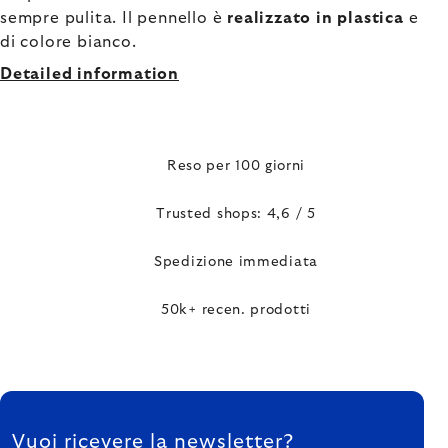
sempre pulita. Il pennello è
realizzato in plastica
e
di colore bianco.
Detailed information
Reso per 100 giorni
Trusted shops: 4,6 / 5
Spedizione immediata
50k+ recen. prodotti
FOOTER
Vuoi ricevere la newsletter?