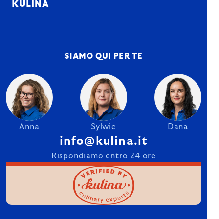
KULINA
SIAMO QUI PER TE
Anna
Sylwie
Dana
info@kulina.it
Rispondiamo entro 24 ore