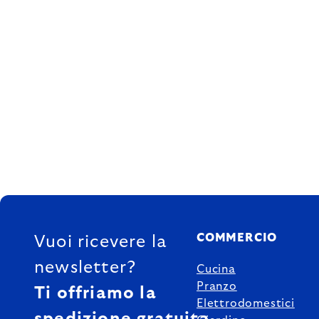
FOOTER
COMMERCIO
Vuoi ricevere la
newsletter?
Cucina
Pranzo
Ti offriamo la
Elettrodomestici
spedizione gratuita