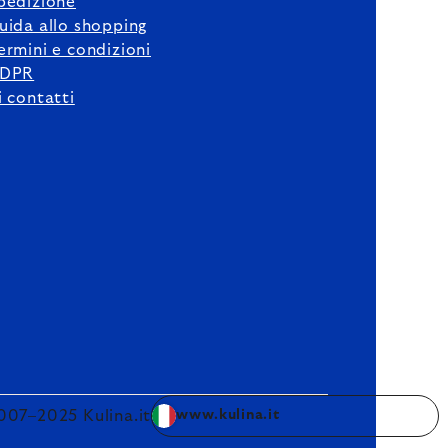
pedizione
uida allo shopping
ermini e condizioni
DPR
i contatti
007–2025 Kulina.it
www.kulina.it