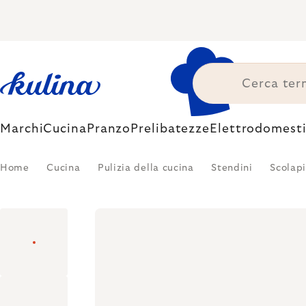
Skip
to
content
Marchi
Cucina
Pranzo
Prelibatezze
Elettrodomesti
Home
Cucina
Pulizia della cucina
Stendini
Scolapi