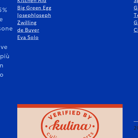
Kitchen Aid
S
Big Green Egg
G
85%
JosephJoseph
T
le
Zwilling
G
sone
de Buyer
C
Eva Solo
ive
 più
un
o
2