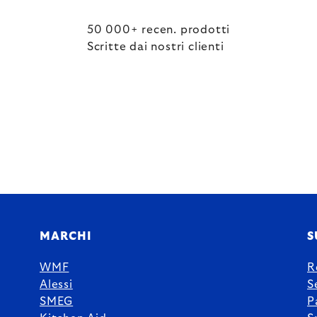
50 000+ recen. prodotti
Scritte dai nostri clienti
MARCHI
S
WMF
R
Alessi
S
SMEG
P