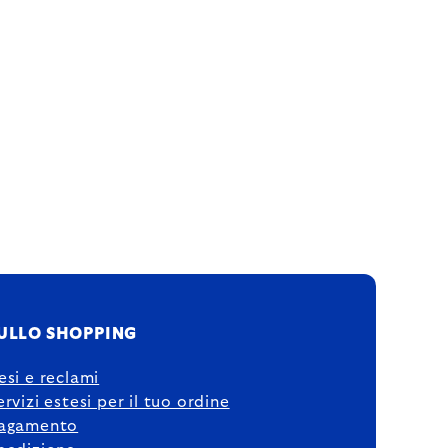
ULLO SHOPPING
esi e reclami
ervizi estesi per il tuo ordine
agamento