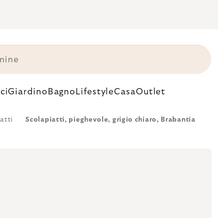
ci
Giardino
Bagno
Lifestyle
Casa
Outlet
atti
Scolapiatti, pieghevole, grigio chiaro, Brabantia