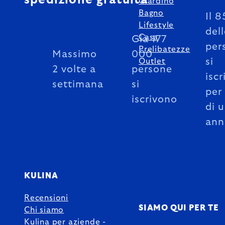
Giardino
Bagno
Il 
Lifestyle
del
Casa
Già 177
per
Prelibatezze
Massimo
000
si
Outlet
2 volte a
persone
iscr
settimana
si
per
iscrivono
di 
ann
KULINA
Recensioni
SIAMO QUI PER TE
Chi siamo
Kulina per aziende -