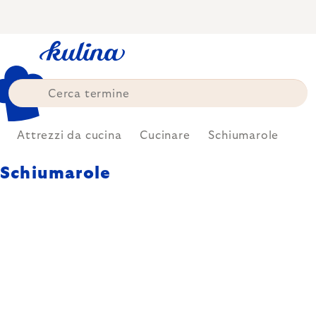
Skip
to
content
Attrezzi da cucina
Cucinare
Schiumarole
Schiumarole