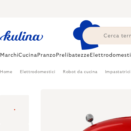
Skip
to
content
Marchi
Cucina
Pranzo
Prelibatezze
Elettrodomesti
Home
Elettrodomestici
Robot da cucina
Impastatrici