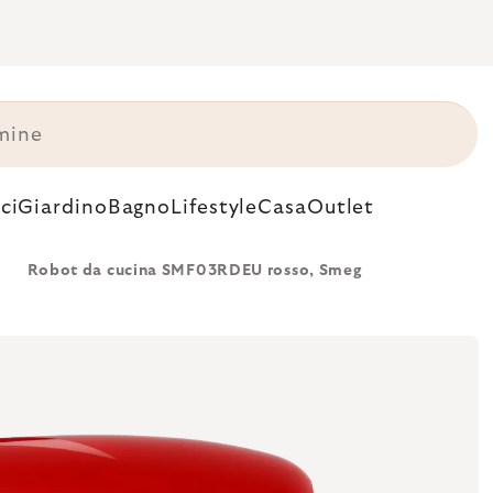
ci
Giardino
Bagno
Lifestyle
Casa
Outlet
Robot da cucina SMF03RDEU rosso, Smeg