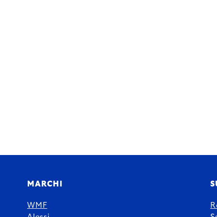
MARCHI
S
WMF
R