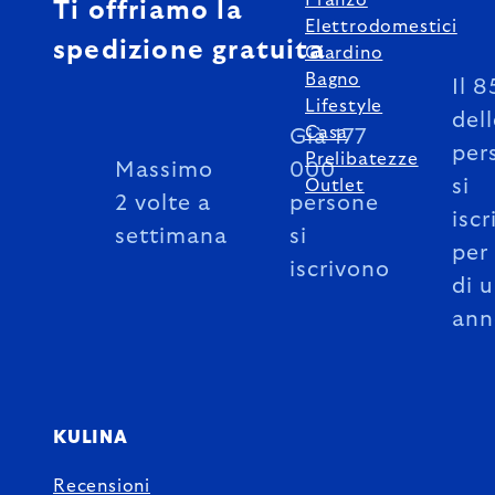
Pranzo
Ti offriamo la
Elettrodomestici
spedizione gratuita
Giardino
Bagno
Il 
Lifestyle
del
Casa
Già 177
per
Prelibatezze
Massimo
000
si
Outlet
2 volte a
persone
iscr
settimana
si
per
iscrivono
di 
ann
KULINA
Recensioni