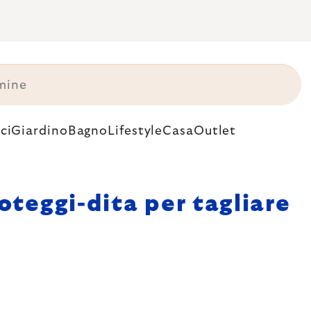
ci
Giardino
Bagno
Lifestyle
Casa
Outlet
oteggi-dita per tagliare