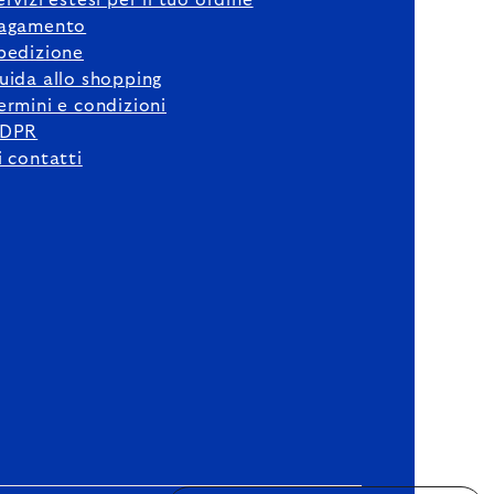
ervizi estesi per il tuo ordine
agamento
pedizione
uida allo shopping
ermini e condizioni
DPR
i contatti