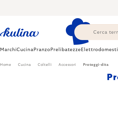
Skip
to
content
Marchi
Cucina
Pranzo
Prelibatezze
Elettrodomesti
Home
Cucina
Coltelli
Accessori
Proteggi-dita
Pr