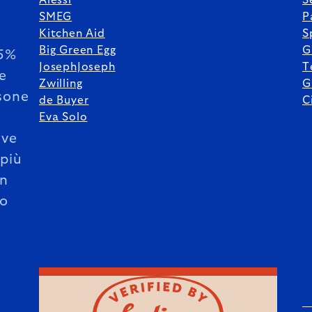
Alessi
S
SMEG
P
Kitchen Aid
S
Big Green Egg
G
85%
JosephJoseph
T
le
Zwilling
G
sone
de Buyer
C
Eva Solo
ive
 più
un
o