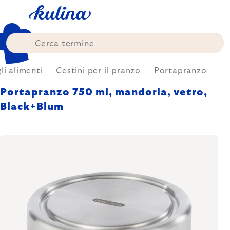
Skip
to
content
i alimenti
Cestini per il pranzo
Portapranzo
Portapranzo 750 ml, mandorla, vetro,
Black+Blum