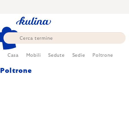
Skip
to
content
e
Casa
Mobili
Sedute
Sedie
Poltrone
Poltrone