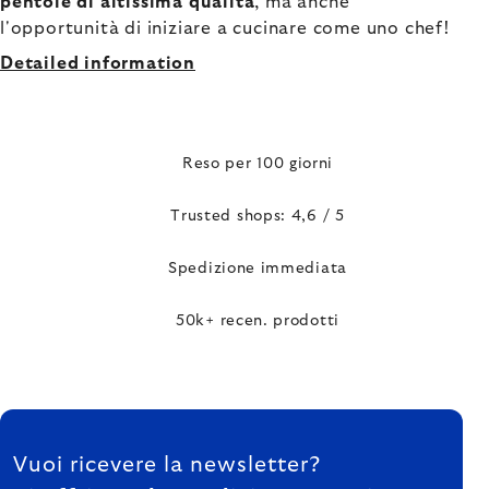
pentole di altissima qualità
, ma anche
l'opportunità di iniziare a cucinare come uno chef!
Detailed information
Reso per 100 giorni
Trusted shops: 4,6 / 5
Spedizione immediata
50k+ recen. prodotti
FOOTER
Vuoi ricevere la newsletter?