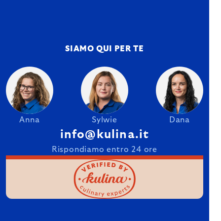
SIAMO QUI PER TE
Anna
Sylwie
Dana
info@kulina.it
Rispondiamo entro 24 ore