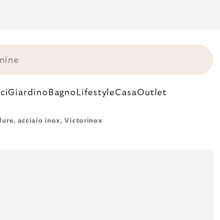
ci
Giardino
Bagno
Lifestyle
Casa
Outlet
ure, acciaio inox, Victorinox