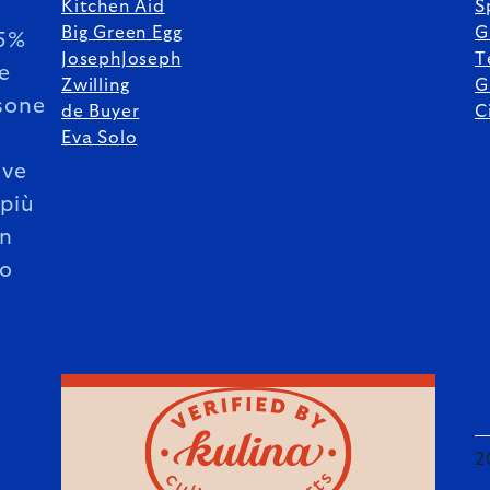
Kitchen Aid
S
Big Green Egg
G
85%
JosephJoseph
T
le
Zwilling
G
sone
de Buyer
C
Eva Solo
ive
 più
un
o
2