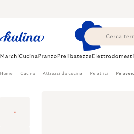
Skip
to
content
Marchi
Cucina
Pranzo
Prelibatezze
Elettrodomesti
Home
Cucina
Attrezzi da cucina
Pelatrici
Pelaverd