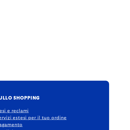
ULLO SHOPPING
esi e reclami
ervizi estesi per il tuo ordine
agamento