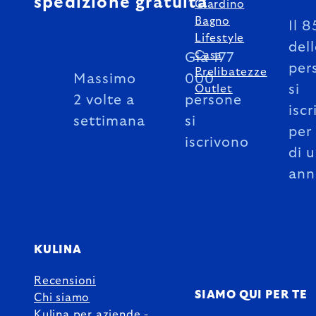
spedizione gratuita
Giardino
Bagno
Il 
Lifestyle
del
Casa
Già 177
per
Prelibatezze
Massimo
000
si
Outlet
2 volte a
persone
iscr
settimana
si
per
iscrivono
di 
ann
KULINA
Recensioni
SIAMO QUI PER TE
Chi siamo
Kulina per aziende -