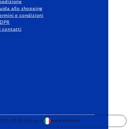
pedizione
uida allo shopping
ermini e condizioni
DPR
i contatti
007–2025 Kulina.it
www.kulina.it