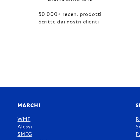
50 000+ recen. prodotti
Scritte dai nostri clienti
MARCHI
S
WMF
R
Alessi
S
SMEG
P