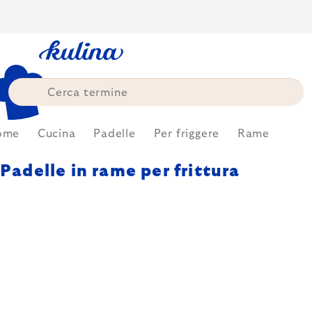
Skip
to
content
ome
Cucina
Padelle
Per friggere
Rame
Padelle in rame per frittura