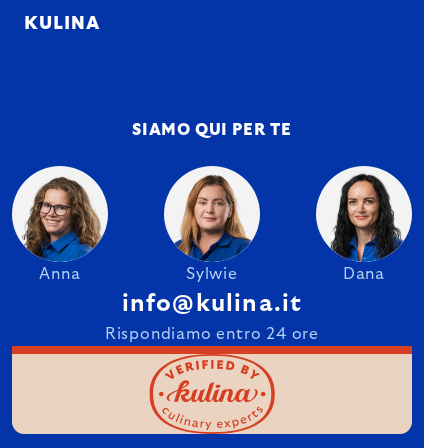
KULINA
SIAMO QUI PER TE
Anna
Sylwie
Dana
info@kulina.it
Rispondiamo entro 24 ore