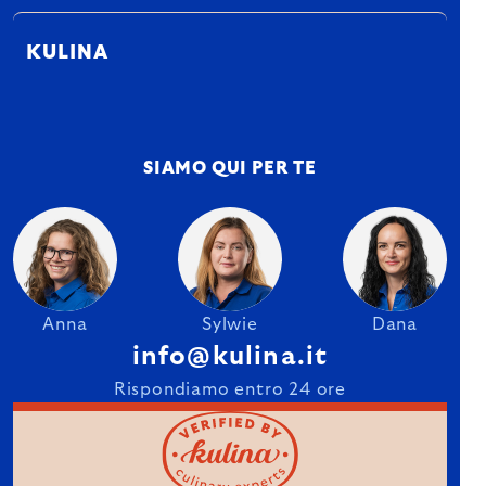
KULINA
SIAMO QUI PER TE
Anna
Sylwie
Dana
info@kulina.it
Rispondiamo entro 24 ore