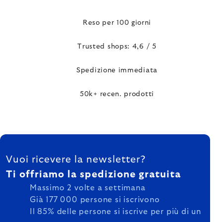
Reso per 100 giorni
Trusted shops: 4,6 / 5
Spedizione immediata
50k+ recen. prodotti
FOOTER
Vuoi ricevere la newsletter?
Ti offriamo la spedizione gratuita
Massimo 2 volte a settimana
Già 177 000 persone si iscrivono
Il 85% delle persone si iscrive per più di un