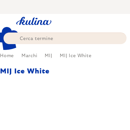
Skip
to
content
Home
Marchi
MIJ
MIJ Ice White
MIJ Ice White