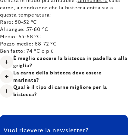
Utilizza in modo più affidabile .
termometro
sulla
carne, a condizione che la bistecca cotta sia a
questa temperatura:
Raro: 50-52 °C
Al sangue: 57-60 °C
Medio: 63-68 °C
Pozzo medio: 68-72 °C
Ben fatto: 74 °C o più
È meglio cuocere la bistecca in padella o alla
griglia?
La carne della bistecca deve essere
marinata?
Qual è il tipo di carne migliore per la
bistecca?
FOOTER
Vuoi ricevere la newsletter?