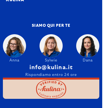
SIAMO QUI PER TE
Anna
Sylwie
Dana
info@kulina.it
Rispondiamo entro 24 ore