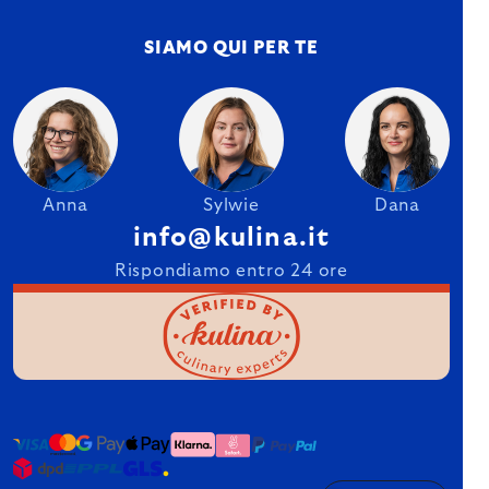
SIAMO QUI PER TE
Anna
Sylwie
Dana
info@kulina.it
Rispondiamo entro 24 ore