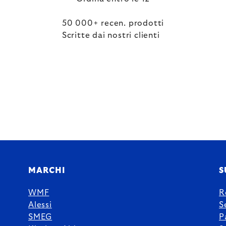
50 000+ recen. prodotti
Scritte dai nostri clienti
MARCHI
S
WMF
R
Alessi
S
SMEG
P