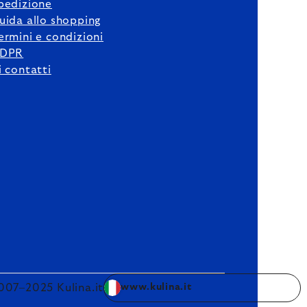
pedizione
uida allo shopping
ermini e condizioni
DPR
i contatti
007–2025 Kulina.it
www.kulina.it