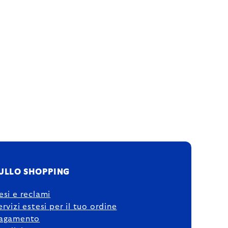
ULLO SHOPPING
esi e reclami
ervizi estesi per il tuo ordine
agamento