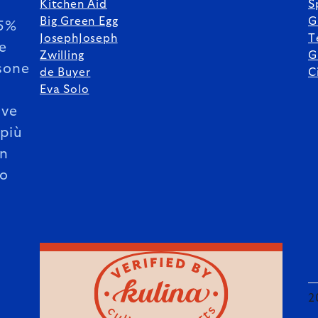
Kitchen Aid
S
Big Green Egg
G
85%
JosephJoseph
T
le
Zwilling
G
sone
de Buyer
C
Eva Solo
ive
 più
un
o
2