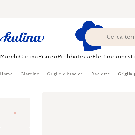
Skip
to
content
Marchi
Cucina
Pranzo
Prelibatezze
Elettrodomesti
Home
Giardino
Griglie e bracieri
Raclette
Griglia