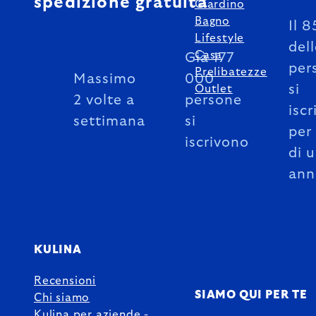
spedizione gratuita
Giardino
Bagno
Il 
Lifestyle
del
Casa
Già 177
per
Prelibatezze
Massimo
000
si
Outlet
2 volte a
persone
iscr
settimana
si
per
iscrivono
di 
ann
KULINA
Recensioni
SIAMO QUI PER TE
Chi siamo
Kulina per aziende -