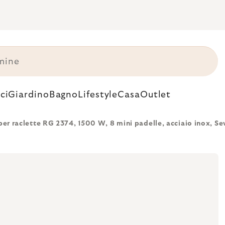
ci
Giardino
Bagno
Lifestyle
Casa
Outlet
 per raclette RG 2374, 1500 W, 8 mini padelle, acciaio inox, Se