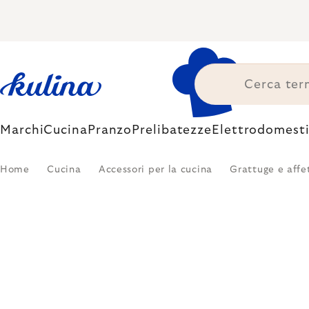
Skip
to
content
Marchi
Cucina
Pranzo
Prelibatezze
Elettrodomesti
Home
Cucina
Accessori per la cucina
Grattuge e affet