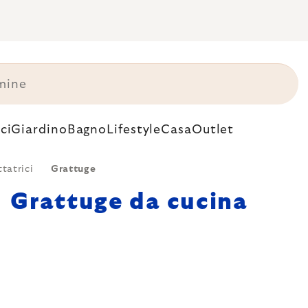
ci
Giardino
Bagno
Lifestyle
Casa
Outlet
tatrici
Grattuge
Grattuge da cucina