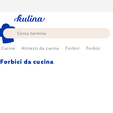
Skip
to
content
Cucina
Attrezzi da cucina
Forbici
Forbici
Forbici da cucina