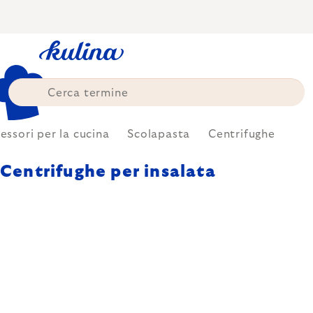
Skip
to
content
essori per la cucina
Scolapasta
Centrifughe
Centrifughe per insalata