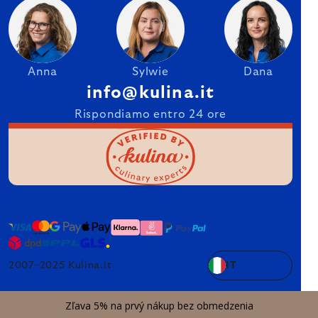
Anna
Sylwie
Dana
info@kulina.it
Rispondiamo entro 24 ore
2007–2025 Kulina.it
IT
Zľava 5% na prvý nákup bez obmedzenia