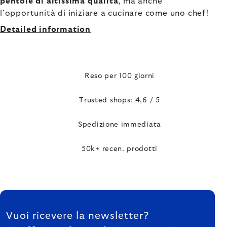
pentole di altissima qualità
, ma anche
l'opportunità di iniziare a cucinare come uno chef!
Detailed information
Reso per 100 giorni
Trusted shops: 4,6 / 5
Spedizione immediata
50k+ recen. prodotti
FOOTER
Vuoi ricevere la newsletter?