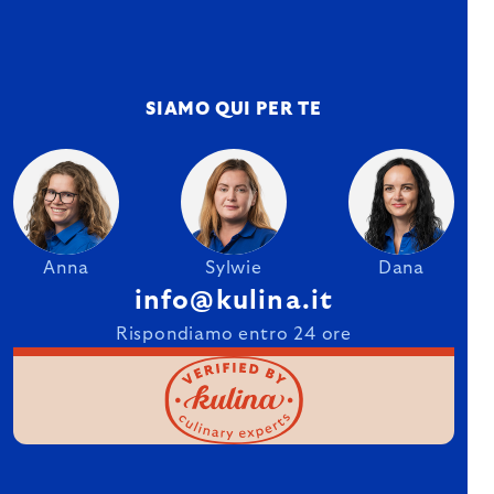
SIAMO QUI PER TE
Anna
Sylwie
Dana
info@kulina.it
Rispondiamo entro 24 ore