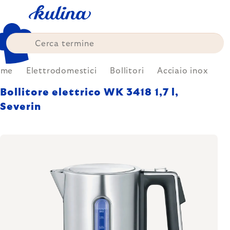
Skip
to
content
ome
Elettrodomestici
Bollitori
Acciaio inox
Bollitore elettrico WK 3418 1,7 l,
Severin