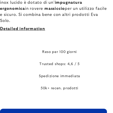
inox lucido è dotato di un'
impugnatura
ergonomica
in rovere
massiccio
per un utilizzo facile
e sicuro. Si combina bene con altri prodotti Eva
Solo.
Detailed information
Reso per 100 giorni
Trusted shops: 4,6 / 5
Spedizione immediata
50k+ recen. prodotti
FOOTER