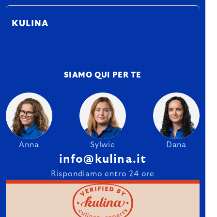
KULINA
SIAMO QUI PER TE
Anna
Sylwie
Dana
info@kulina.it
Rispondiamo entro 24 ore