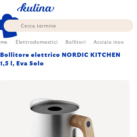
Skip
to
content
ome
Elettrodomestici
Bollitori
Acciaio inox
Bollitore elettrico NORDIC KITCHEN
1,5 l, Eva Solo