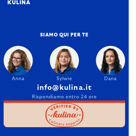
KULINA
SIAMO QUI PER TE
Anna
Sylwie
Dana
info@kulina.it
Rispondiamo entro 24 ore