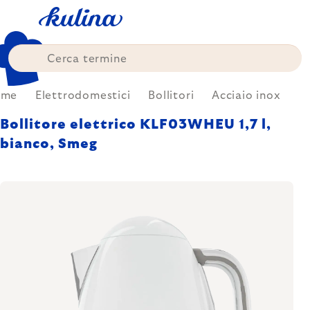
Skip
to
content
ome
Elettrodomestici
Bollitori
Acciaio inox
Bollitore elettrico KLF03WHEU 1,7 l,
bianco, Smeg