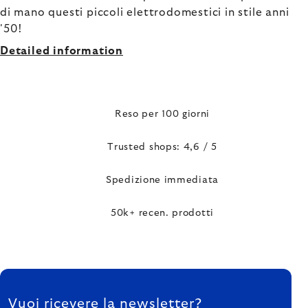
di mano questi piccoli elettrodomestici in stile anni
'50!
Detailed information
Reso per 100 giorni
Trusted shops: 4,6 / 5
Spedizione immediata
50k+ recen. prodotti
FOOTER
Vuoi ricevere la newsletter?