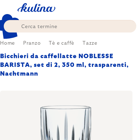
Skip
to
content
Home
Pranzo
Tè e caffè
Tazze
Bicchieri da caffellatte NOBLESSE
BARISTA, set di 2, 350 ml, trasparenti,
Nachtmann