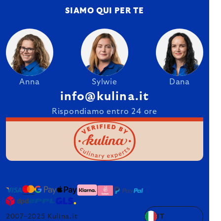
SIAMO QUI PER TE
Anna
Sylwie
Dana
info@kulina.it
Rispondiamo entro 24 ore
2007–2025 Kulina.it
IT