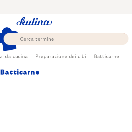
Skip
to
content
zi da cucina
Preparazione dei cibi
Batticarne
Batticarne