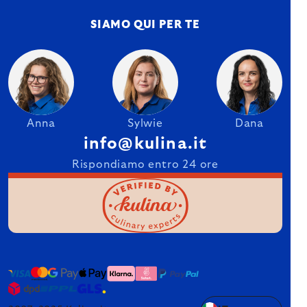
SIAMO QUI PER TE
Anna
Sylwie
Dana
info@kulina.it
Rispondiamo entro 24 ore