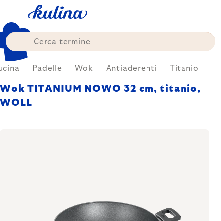
Skip
to
content
ucina
Padelle
Wok
Antiaderenti
Titanio
Wok TITANIUM NOWO 32 cm, titanio,
WOLL