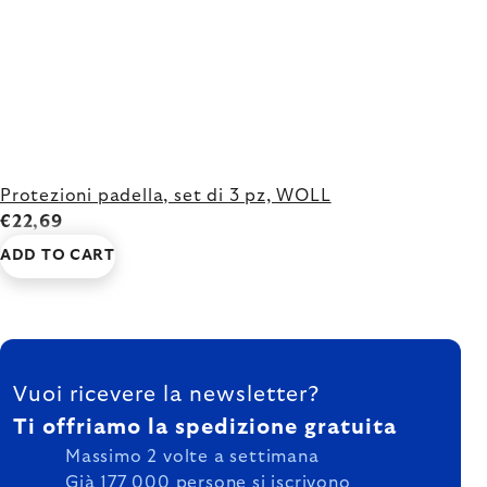
Protezioni padella, set di 3 pz, WOLL
€22,69
ADD TO CART
FOOTER
Vuoi ricevere la newsletter?
Ti offriamo la spedizione gratuita
Massimo 2 volte a settimana
Già 177 000 persone si iscrivono