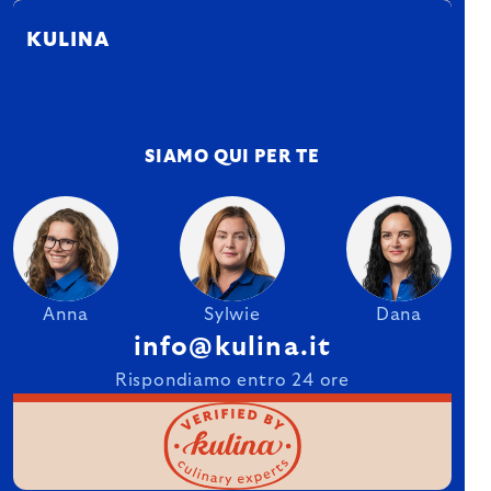
KULINA
SIAMO QUI PER TE
Anna
Sylwie
Dana
info@kulina.it
Rispondiamo entro 24 ore