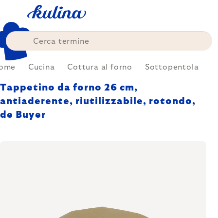
Skip
to
content
ome
Cucina
Cottura al forno
Sottopentola
Tappetino da forno 26 cm,
antiaderente, riutilizzabile, rotondo,
de Buyer