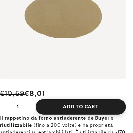
€10,69
€8,01
ADD TO CART
Il
tappetino da forno antiaderente de Buyer
è
riutilizzabile
(fino a 200 volte) e ha proprietà
antiaderenti su entrambi i lati. È utilizzabile da -170