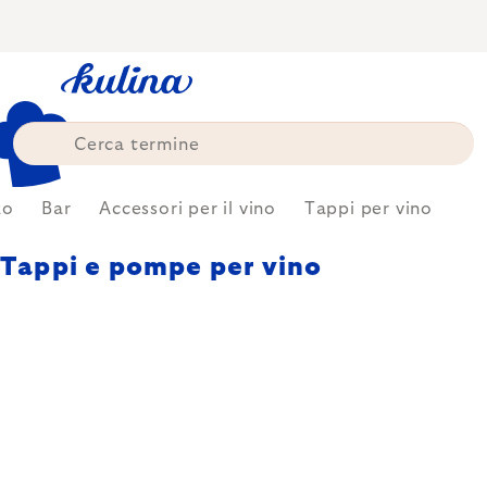
Skip
to
content
zo
Bar
Accessori per il vino
Tappi per vino
Tappi e pompe per vino