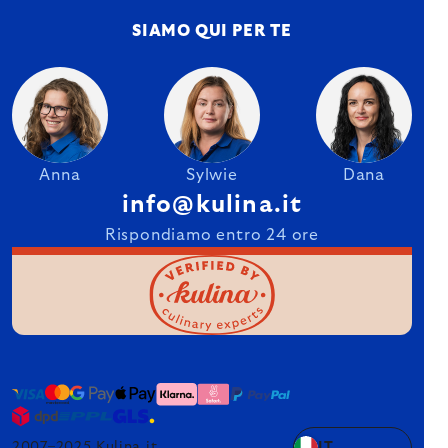
SIAMO QUI PER TE
Anna
Sylwie
Dana
info@kulina.it
Rispondiamo entro 24 ore
2007–2025 Kulina.it
IT