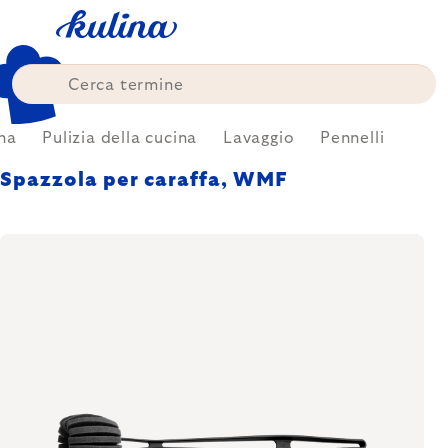
Skip
to
content
na
Pulizia della cucina
Lavaggio
Pennelli
Spazzola per caraffa, WMF