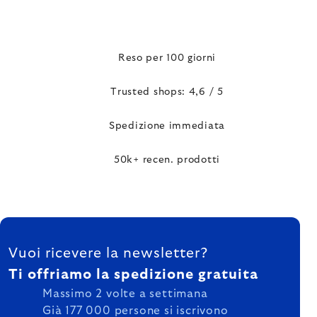
Reso per 100 giorni
Trusted shops: 4,6 / 5
Spedizione immediata
50k+ recen. prodotti
FOOTER
Vuoi ricevere la newsletter?
Ti offriamo la spedizione gratuita
Massimo 2 volte a settimana
Già 177 000 persone si iscrivono