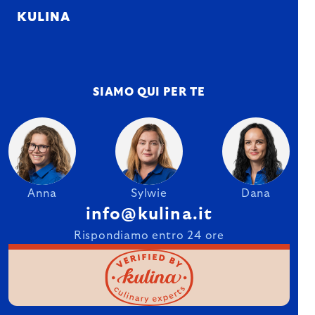
KULINA
SIAMO QUI PER TE
Anna
Sylwie
Dana
info@kulina.it
Rispondiamo entro 24 ore