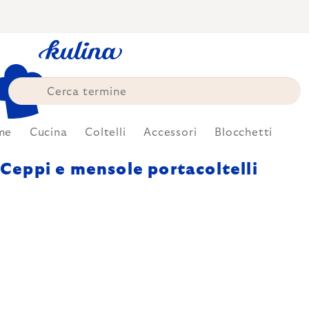
Skip
to
content
me
Cucina
Coltelli
Accessori
Blocchetti
Ceppi e mensole portacoltelli