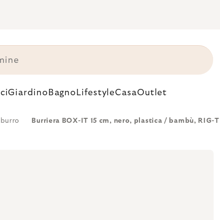
ci
Giardino
Bagno
Lifestyle
Casa
Outlet
 burro
Burriera BOX-IT 15 cm, nero, plastica / bambù, RIG-