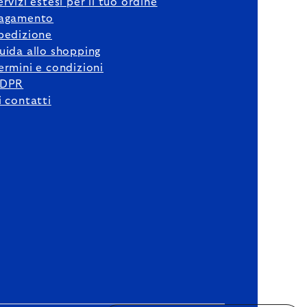
ervizi estesi per il tuo ordine
agamento
pedizione
uida allo shopping
ermini e condizioni
DPR
i contatti