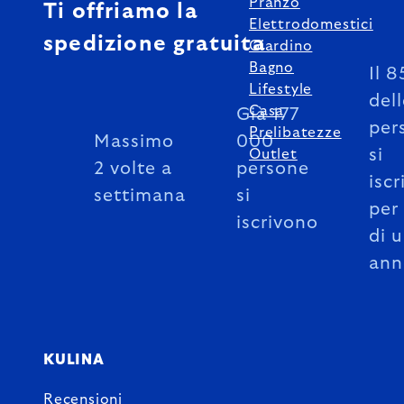
Pranzo
Ti offriamo la
Elettrodomestici
spedizione gratuita
Giardino
Bagno
Il 
Lifestyle
del
Casa
Già 177
per
Prelibatezze
Massimo
000
si
Outlet
2 volte a
persone
iscr
settimana
si
per
iscrivono
di 
ann
KULINA
Recensioni