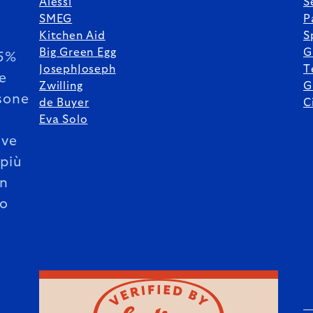
Alessi
S
SMEG
P
Kitchen Aid
S
Big Green Egg
G
85%
JosephJoseph
T
le
Zwilling
G
sone
de Buyer
C
Eva Solo
ive
 più
un
o