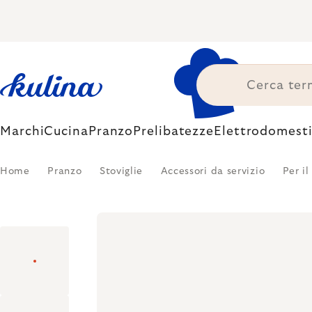
Skip
to
content
Marchi
Cucina
Pranzo
Prelibatezze
Elettrodomesti
Home
Pranzo
Stoviglie
Accessori da servizio
Per il