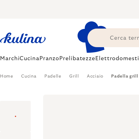
Skip
to
content
Marchi
Cucina
Pranzo
Prelibatezze
Elettrodomesti
Home
Cucina
Padelle
Grill
Acciaio
Padella gril