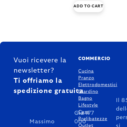
ADD TO CART
FOOTER
COMMERCIO
Vuoi ricevere la
newsletter?
Cucina
Pranzo
Ti offriamo la
Elettrodomestici
spedizione gratuita
Giardino
Bagno
Il 
Lifestyle
del
Casa
Già 177
per
Prelibatezze
Massimo
000
si
Outlet