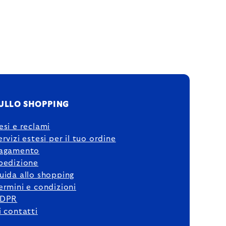
ULLO SHOPPING
esi e reclami
ervizi estesi per il tuo ordine
agamento
pedizione
uida allo shopping
ermini e condizioni
DPR
i contatti