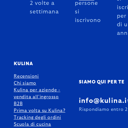
2 volte a
persone
iscr
settimana
si
per
iscrivono
di 
ann
KULINA
Recensioni
SIAMO QUI PER TE
Chi siamo
Kulina per aziende -
vendita all'ingrosso
info@kulina.i
B2B
Rispondiamo entro 2
Prima volta su Kulina?
Tracking degli ordini
Scuola di cucina