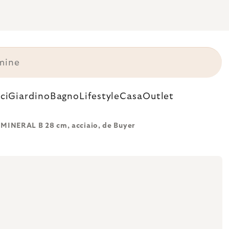
ci
Giardino
Bagno
Lifestyle
Casa
Outlet
l MINERAL B 28 cm, acciaio, de Buyer