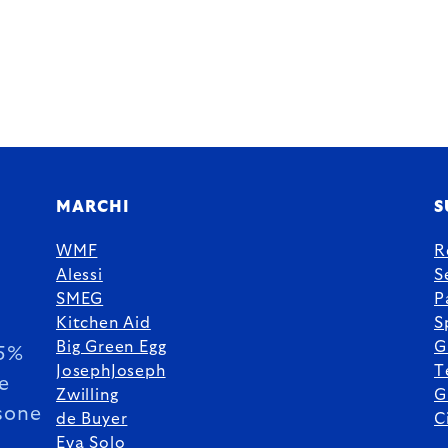
MARCHI
S
WMF
R
Alessi
S
SMEG
P
Kitchen Aid
S
Big Green Egg
G
85%
JosephJoseph
T
le
Zwilling
G
sone
de Buyer
C
Eva Solo