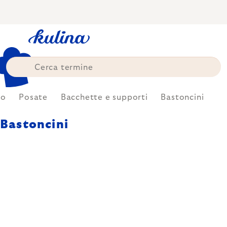
Skip
to
content
zo
Posate
Bacchette e supporti
Bastoncini
Bastoncini